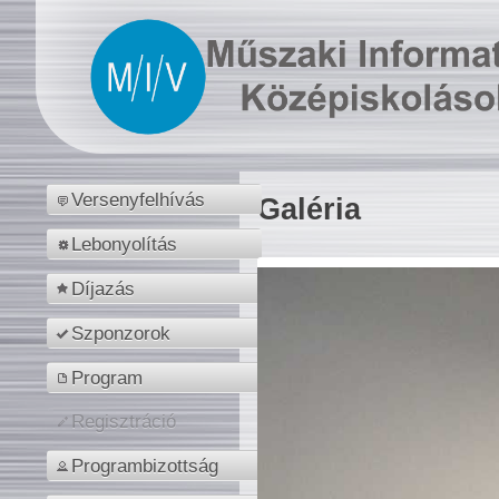
Versenyfelhívás
Galéria
Lebonyolítás
Díjazás
Szponzorok
Program
Regisztráció
Programbizottság