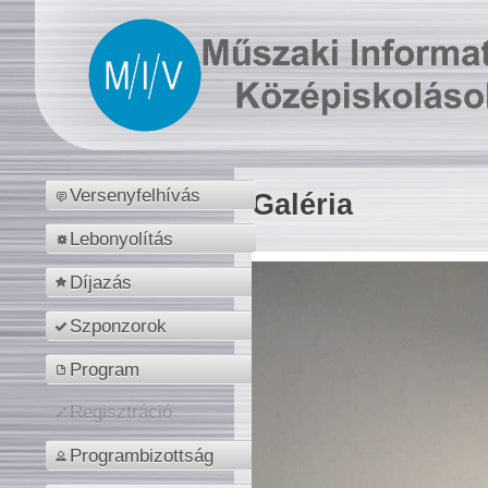
Versenyfelhívás
Galéria
Lebonyolítás
Díjazás
Szponzorok
Program
Regisztráció
Programbizottság