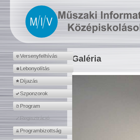
Versenyfelhívás
Galéria
Lebonyolítás
Díjazás
Szponzorok
Program
Regisztráció
Programbizottság