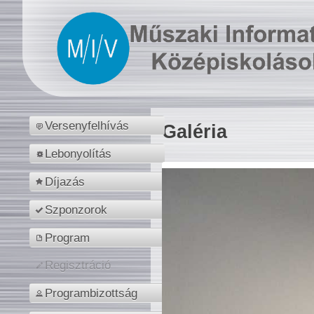
Versenyfelhívás
Galéria
Lebonyolítás
Díjazás
Szponzorok
Program
Regisztráció
Programbizottság