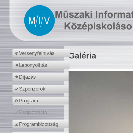
Versenyfelhívás
Galéria
Lebonyolítás
Díjazás
Szponzorok
Program
Regisztráció
Programbizottság