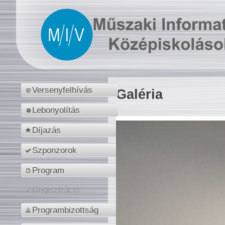
Versenyfelhívás
Galéria
Lebonyolítás
Díjazás
Szponzorok
Program
Regisztráció
Programbizottság