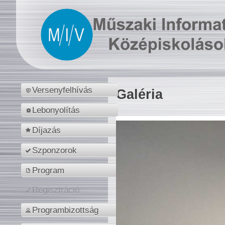
Versenyfelhívás
Galéria
Lebonyolítás
Díjazás
Szponzorok
Program
Regisztráció
Programbizottság