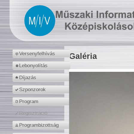
Versenyfelhívás
Galéria
Lebonyolítás
Díjazás
Szponzorok
Program
Regisztráció
Programbizottság