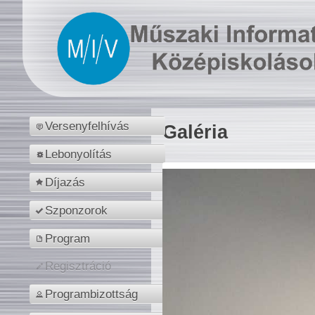
Versenyfelhívás
Galéria
Lebonyolítás
Díjazás
Szponzorok
Program
Regisztráció
Programbizottság