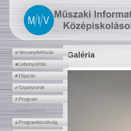
Versenyfelhívás
Galéria
Lebonyolítás
Díjazás
Szponzorok
Program
Regisztráció
Programbizottság