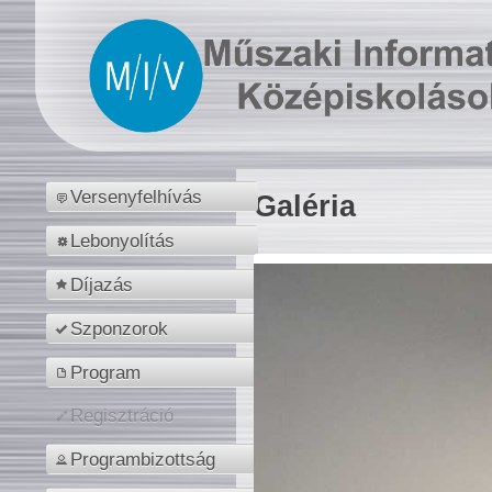
Versenyfelhívás
Galéria
Lebonyolítás
Díjazás
Szponzorok
Program
Regisztráció
Programbizottság