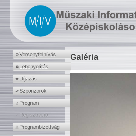
Versenyfelhívás
Galéria
Lebonyolítás
Díjazás
Szponzorok
Program
Regisztráció
Programbizottság