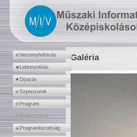
Versenyfelhívás
Galéria
Lebonyolítás
Díjazás
Szponzorok
Program
Regisztráció
Programbizottság