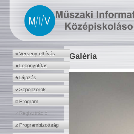
Versenyfelhívás
Galéria
Lebonyolítás
Díjazás
Szponzorok
Program
Regisztráció
Programbizottság