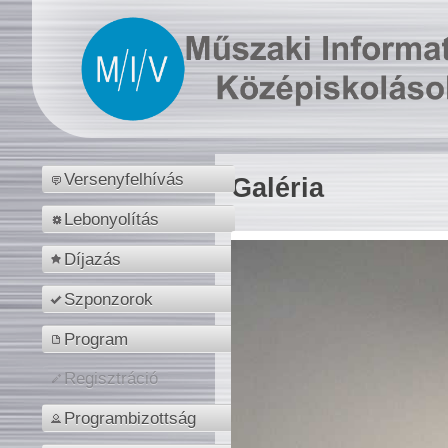
Versenyfelhívás
Galéria
Lebonyolítás
Díjazás
Szponzorok
Program
Regisztráció
Programbizottság