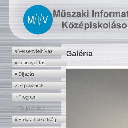
Versenyfelhívás
Galéria
Lebonyolítás
Díjazás
Szponzorok
Program
Regisztráció
Programbizottság