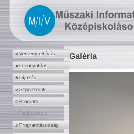
Versenyfelhívás
Galéria
Lebonyolítás
Díjazás
Szponzorok
Program
Regisztráció
Programbizottság