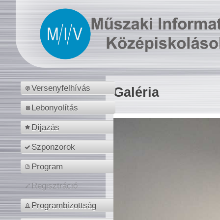
Versenyfelhívás
Galéria
Lebonyolítás
Díjazás
Szponzorok
Program
Regisztráció
Programbizottság