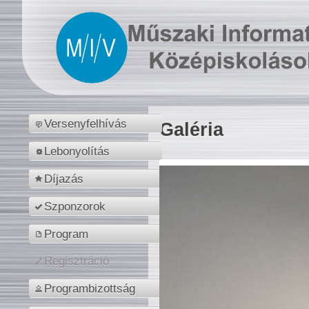
Versenyfelhívás
Galéria
Lebonyolítás
Díjazás
Szponzorok
Program
Regisztráció
Programbizottság