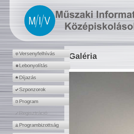
Versenyfelhívás
Galéria
Lebonyolítás
Díjazás
Szponzorok
Program
Regisztráció
Programbizottság