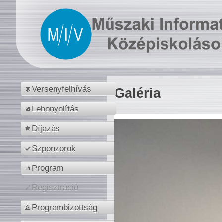
Versenyfelhívás
Galéria
Lebonyolítás
Díjazás
Szponzorok
Program
Regisztráció
Programbizottság