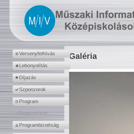
Versenyfelhívás
Galéria
Lebonyolítás
Díjazás
Szponzorok
Program
Regisztráció
Programbizottság