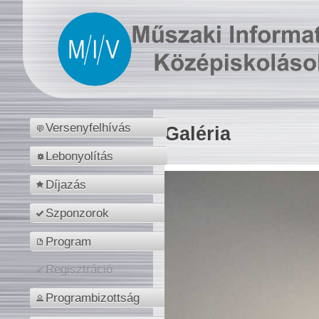
Versenyfelhívás
Galéria
Lebonyolítás
Díjazás
Szponzorok
Program
Regisztráció
Programbizottság