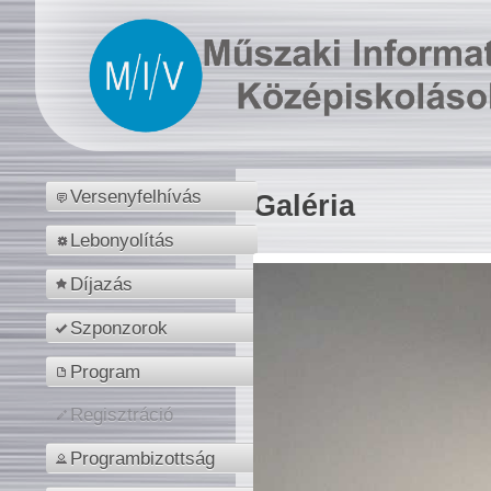
Versenyfelhívás
Galéria
Lebonyolítás
Díjazás
Szponzorok
Program
Regisztráció
Programbizottság