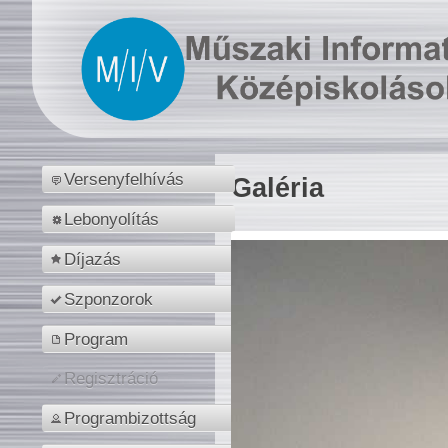
Versenyfelhívás
Galéria
Lebonyolítás
Díjazás
Szponzorok
Program
Regisztráció
Programbizottság