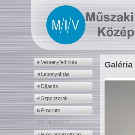
Versenyfelhívás
Galéria
Lebonyolítás
Díjazás
Szponzorok
Program
Regisztráció
Programbizottság