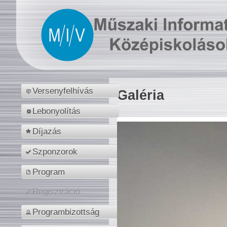
Versenyfelhívás
Galéria
Lebonyolítás
Díjazás
Szponzorok
Program
Regisztráció
Programbizottság