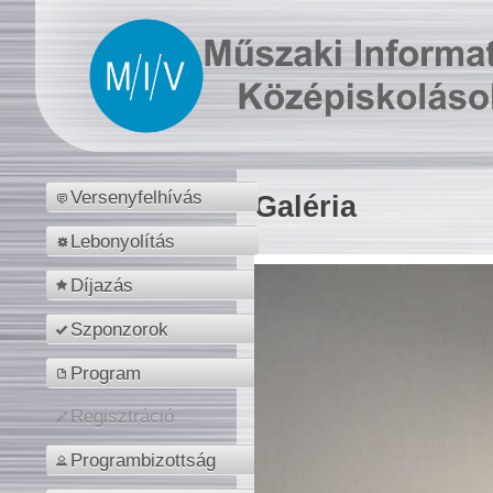
Versenyfelhívás
Galéria
Lebonyolítás
Díjazás
Szponzorok
Program
Regisztráció
Programbizottság