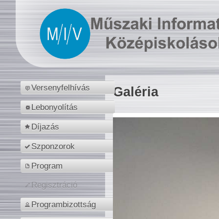
Versenyfelhívás
Galéria
Lebonyolítás
Díjazás
Szponzorok
Program
Regisztráció
Programbizottság