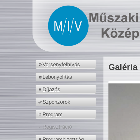
Versenyfelhívás
Galéria
Lebonyolítás
Díjazás
Szponzorok
Program
Regisztráció
Programbizottság