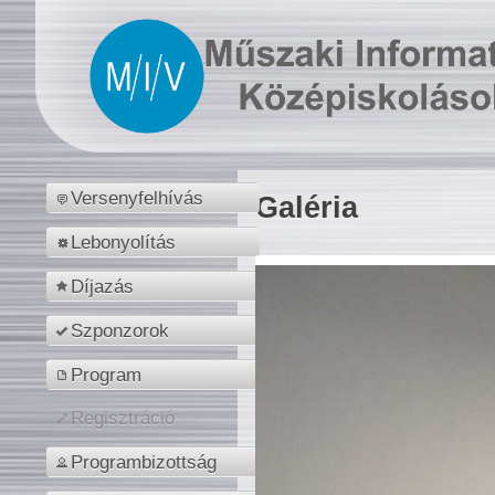
Versenyfelhívás
Galéria
Lebonyolítás
Díjazás
Szponzorok
Program
Regisztráció
Programbizottság