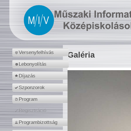
Versenyfelhívás
Galéria
Lebonyolítás
Díjazás
Szponzorok
Program
Regisztráció
Programbizottság