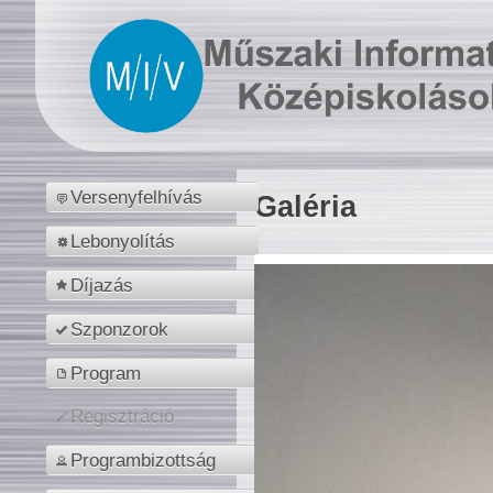
Versenyfelhívás
Galéria
Lebonyolítás
Díjazás
Szponzorok
Program
Regisztráció
Programbizottság