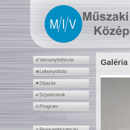
Versenyfelhívás
Galéria
Lebonyolítás
Díjazás
Szponzorok
Program
Regisztráció
Programbizottság