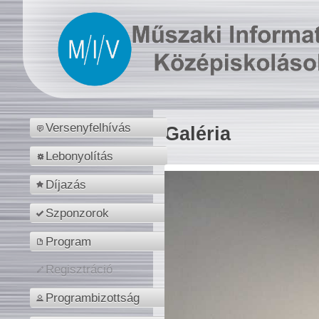
Versenyfelhívás
Galéria
Lebonyolítás
Díjazás
Szponzorok
Program
Regisztráció
Programbizottság