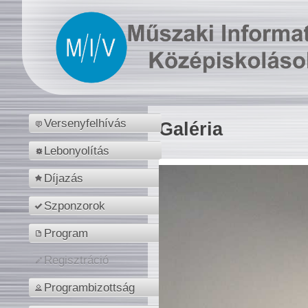
Versenyfelhívás
Galéria
Lebonyolítás
Díjazás
Szponzorok
Program
Regisztráció
Programbizottság