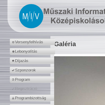
Versenyfelhívás
Galéria
Lebonyolítás
Díjazás
Szponzorok
Program
Regisztráció
Programbizottság