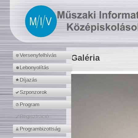
Versenyfelhívás
Galéria
Lebonyolítás
Díjazás
Szponzorok
Program
Regisztráció
Programbizottság