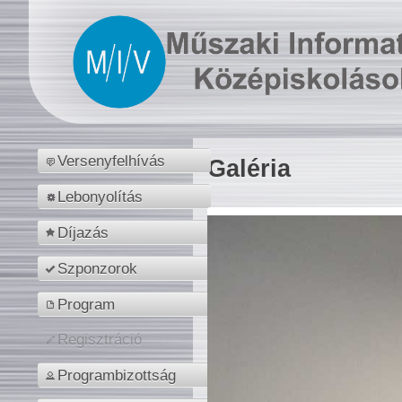
Versenyfelhívás
Galéria
Lebonyolítás
Díjazás
Szponzorok
Program
Regisztráció
Programbizottság