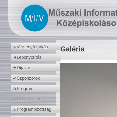
Versenyfelhívás
Galéria
Lebonyolítás
Díjazás
Szponzorok
Program
Regisztráció
Programbizottság