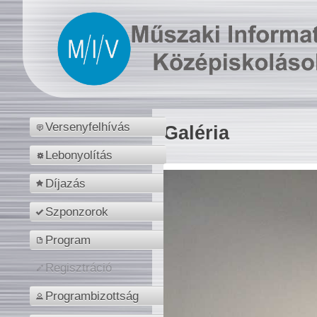
Versenyfelhívás
Galéria
Lebonyolítás
Díjazás
Szponzorok
Program
Regisztráció
Programbizottság