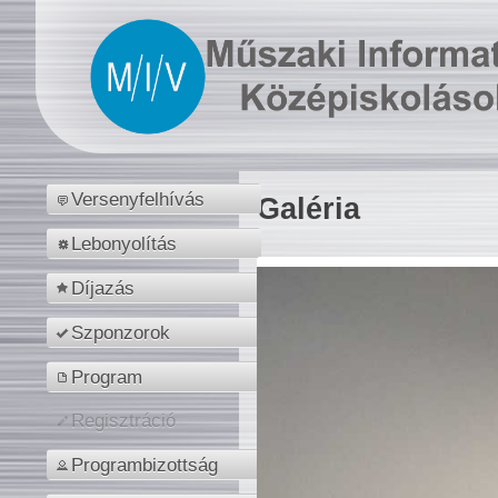
Versenyfelhívás
Galéria
Lebonyolítás
Díjazás
Szponzorok
Program
Regisztráció
Programbizottság