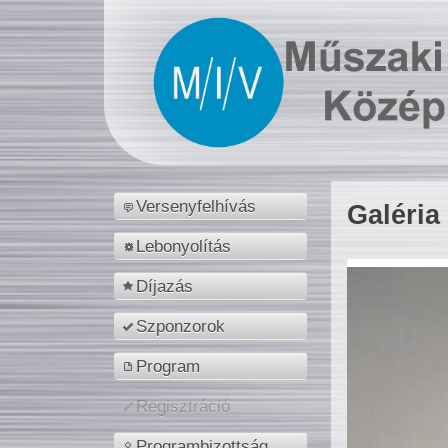
Versenyfelhívás
Galéria
Lebonyolítás
Díjazás
Szponzorok
Program
Regisztráció
Programbizottság