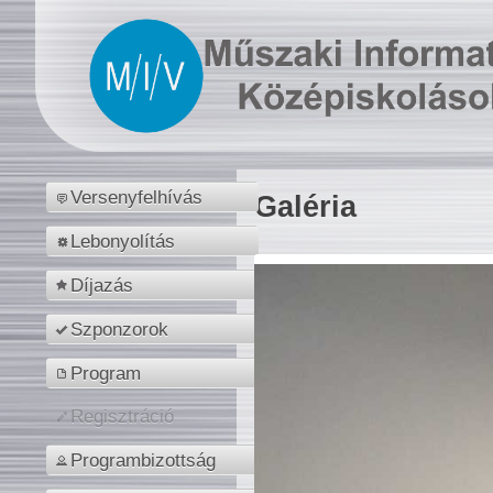
Versenyfelhívás
Galéria
Lebonyolítás
Díjazás
Szponzorok
Program
Regisztráció
Programbizottság