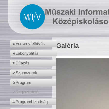
Versenyfelhívás
Galéria
Lebonyolítás
Díjazás
Szponzorok
Program
Regisztráció
Programbizottság