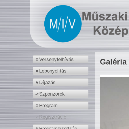
Versenyfelhívás
Galéria
Lebonyolítás
Díjazás
Szponzorok
Program
Regisztráció
Programbizottság