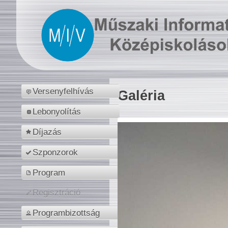
Versenyfelhívás
Galéria
Lebonyolítás
Díjazás
Szponzorok
Program
Regisztráció
Programbizottság