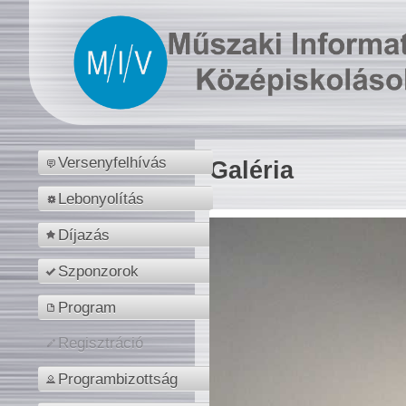
Versenyfelhívás
Galéria
Lebonyolítás
Díjazás
Szponzorok
Program
Regisztráció
Programbizottság