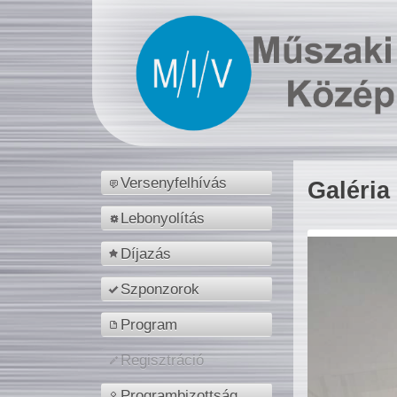
Versenyfelhívás
Galéria
Lebonyolítás
Díjazás
Szponzorok
Program
Regisztráció
Programbizottság