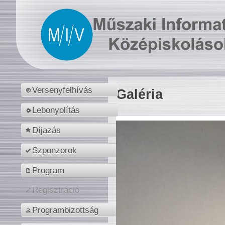
Versenyfelhívás
Galéria
Lebonyolítás
Díjazás
Szponzorok
Program
Regisztráció
Programbizottság